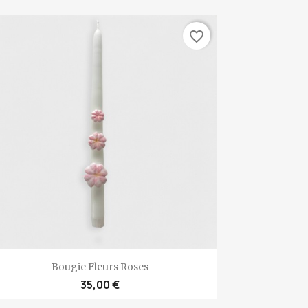
favorite_border
Aperçu rapide

Bougie Fleurs Roses
35,00 €