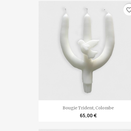
favorite_bo
Aperçu rapide

Bougie Trident, Colombe
65,00 €