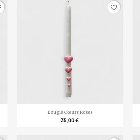
rder
favorite_border
Aperçu rapide

Bougie Cœurs Roses
35,00 €