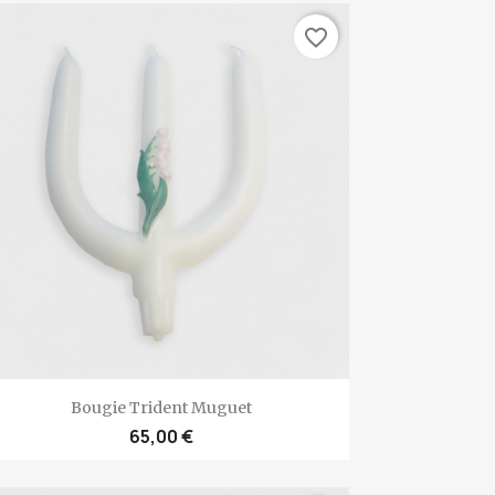
favorite_border
Aperçu rapide

Bougie Trident Muguet
65,00 €