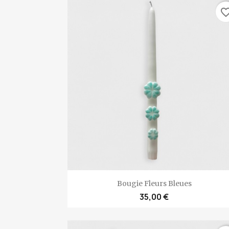
favorite_bo
Aperçu rapide

Bougie Fleurs Bleues
35,00 €