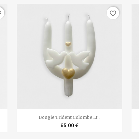
rder
favorite_border
Aperçu rapide

Bougie Trident Colombe Et...
65,00 €