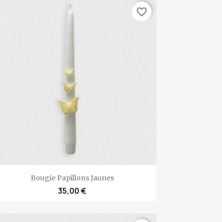
favorite_border
Aperçu rapide

Bougie Papillons Jaunes
35,00 €