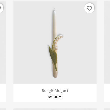
rder
favorite_border
Aperçu rapide

Bougie Muguet
35,00 €