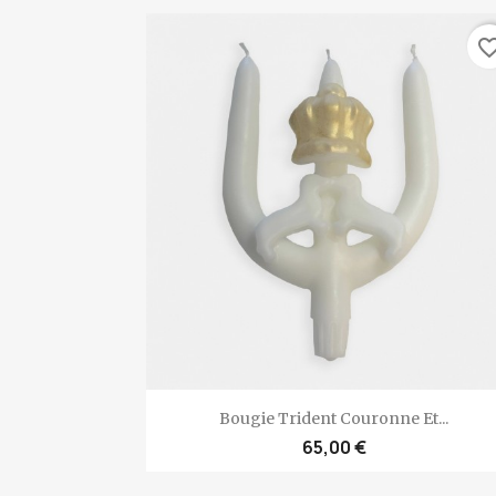
favorite_bo
Aperçu rapide

Bougie Trident Couronne Et...
65,00 €