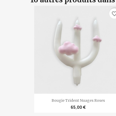
favorite_bo
Aperçu rapide

Bougie Trident Nuages Roses
65,00 €