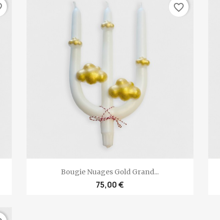
rder
favorite_border
Aperçu rapide

Bougie Nuages Gold Grand...
75,00 €