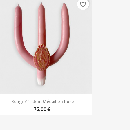
favorite_border
Aperçu rapide

Bougie Trident Médaillon Rose
75,00 €