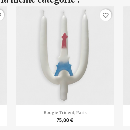
rder
favorite_border
Aperçu rapide

Bougie Trident, Paris
75,00 €