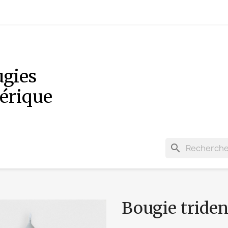
ugies
dérique
search
Bougie triden