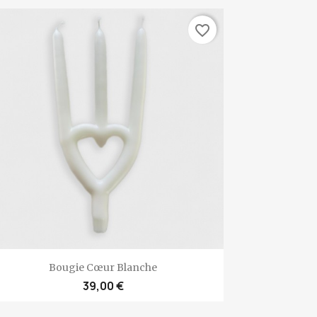
favorite_border
Aperçu rapide

Bougie Cœur Blanche
39,00 €