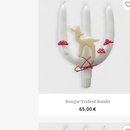
favorite_bo
Aperçu rapide

Bougie Trident Bambi
65,00 €