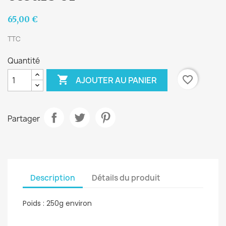
65,00 €
TTC
Quantité

favorite_border
AJOUTER AU PANIER
Partager
Description
Détails du produit
Poids : 250g environ