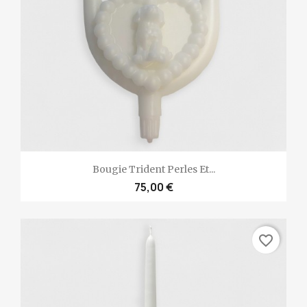
Bougie Trident Perles Et...
75,00 €
favorite_border