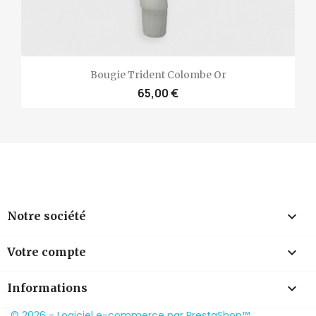
Bougie Trident Colombe Or
65,00 €

Notre société

Votre compte
keyboard_arrow_down
Informations
© 2026 - Logiciel e-commerce par PrestaShop™