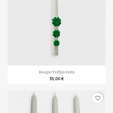
Bougie Trèfles Verts
35,00 €
favorite_border