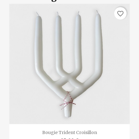
favorite_border
Bougie Trident Croisillon