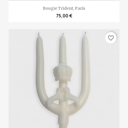
Bougie Trident, Paris
75,00 €
favorite_border