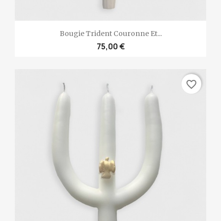
Bougie Trident Couronne Et...
75,00 €
favorite_border