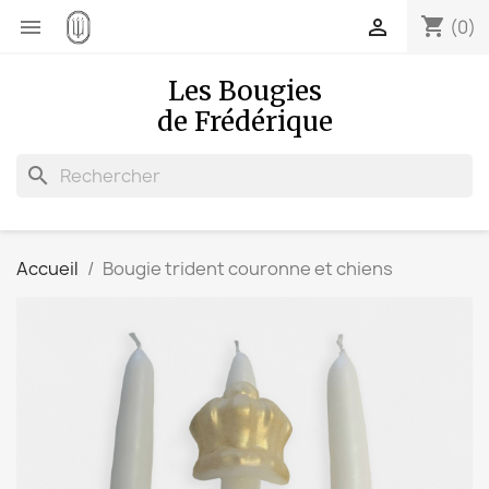
shopping_cart


(0)
Les Bougies
de Frédérique
search
Accueil
Bougie trident couronne et chiens