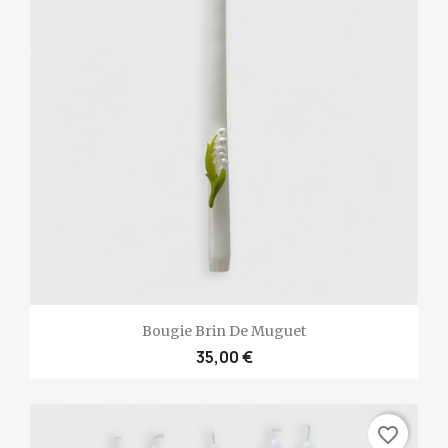
Bougie Brin De Muguet
35,00 €
favorite_border