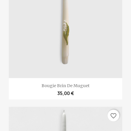
Bougie Brin De Muguet
35,00 €
favorite_border