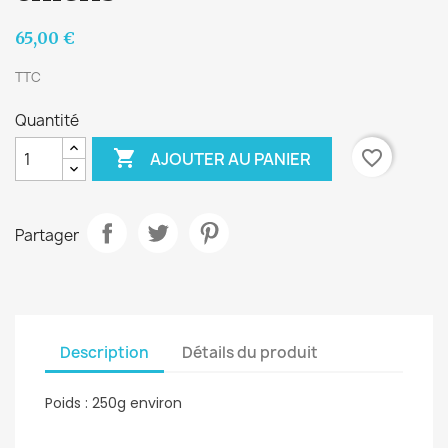
65,00 €
TTC
Quantité

favorite_border
AJOUTER AU PANIER
Partager
Description
Détails du produit
Poids : 250g environ