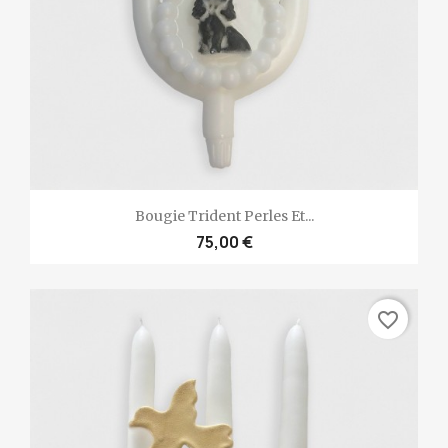
Bougie Trident Perles Et...
75,00 €
favorite_border