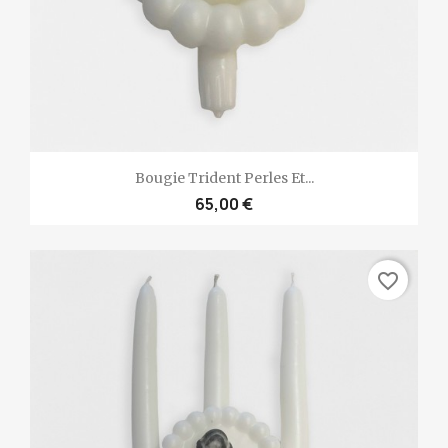
Bougie Trident Perles Et...
65,00 €
favorite_border