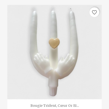
favorite_border
Bougie Trident, Cœur Or Et...