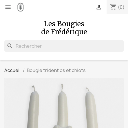
shopping_cart


(0)
Les Bougies
de Frédérique
search
Accueil
Bougie trident os et chiots