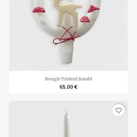
Bougie Trident Bambi
65,00 €
favorite_border