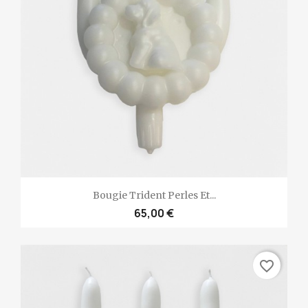
Bougie Trident Perles Et...
65,00 €
favorite_border