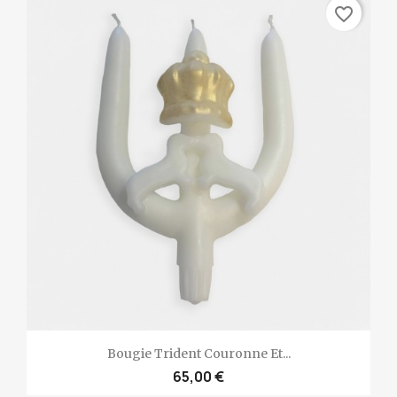
favorite_border
Bougie Trident Couronne Et...
65,00 €