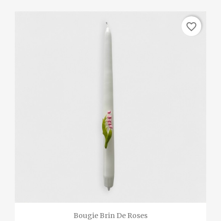
favorite_border
Bougie Brin De Roses