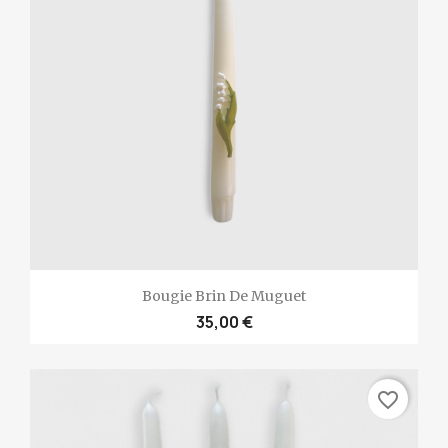
Bougie Brin De Muguet
35,00 €
favorite_border