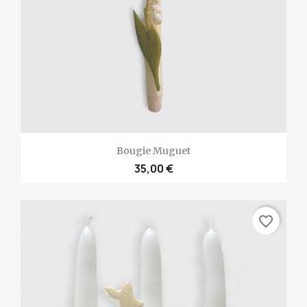
Bougie Muguet
35,00 €
favorite_border