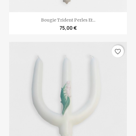
Bougie Trident Perles Et...
75,00 €
favorite_border