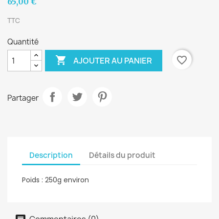
65,00 €
TTC
Quantité

favorite_border
AJOUTER AU PANIER
Partager
Description
Détails du produit
Poids : 250g environ
Commentaires (0)