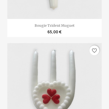
Bougie Trident Muguet
65,00 €
favorite_border